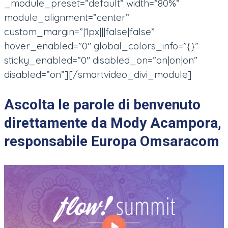
_module_preset=”default” width=”80%”
module_alignment=”center”
custom_margin=”|1px|||false|false”
hover_enabled=”0″ global_colors_info=”{}”
sticky_enabled=”0″ disabled_on=”on|on|on”
disabled=”on”][/smartvideo_divi_module]
Ascolta le parole di benvenuto
direttamente da Mody Acampora,
responsabile Europa Omsaracom