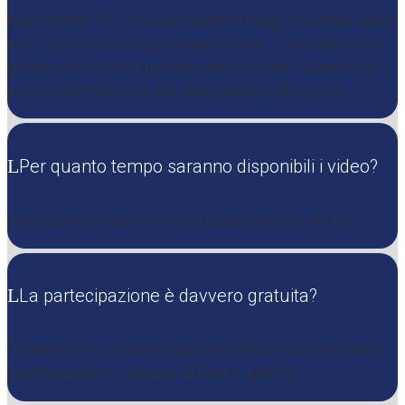
flow!summit 2023
inizierà lunedì 8 maggio, e andrà avanti
per i 7 giorni successivi (e anche oltre…). Riceverai ogni
giorno via mail il link per accedere ai video. Questo link ti
porterà direttamente agli insegnamenti del giorno.
Per quanto tempo saranno disponibili i video?
Ogni giorno del summit resta disponibile per 48 ore.
La partecipazione è davvero gratuita?
Certamente sì, la partecipazione al flow! summit Italia è
completamente gratuita, dall’inizio alla fine.